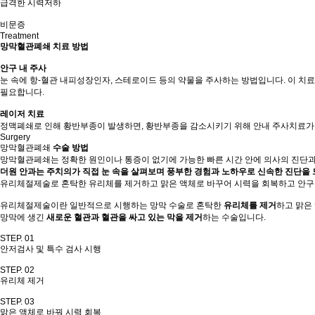
급격한 시력저하
비문증
Treatment
망막혈관폐쇄 치료 방법
안구 내 주사
눈 속에 항-혈관 내피성장인자, 스테로이드 등의 약물을 주사하는 방법입니다. 이 치
필요합니다.
레이저 치료
정맥폐쇄로 인해 황반부종이 발생하면, 황반부종을 감소시키기 위해 안내 주사치료가 
Surgery
망막혈관폐쇄
수술 방법
망막혈관페쇄는 정확한 원인이나 통증이 없기에 가능한 빠른 시간 안에 의사의 진단과
더원 안과는 주치의가 직접 눈 속을 살펴보며 풍부한 경험과 노하우로 신속한 진단을 
유리체절제술로 혼탁한 유리체를 제거하고 맑은 액체로 바꾸어 시력을 회복하고 안구
유리체절제술이란 일반적으로 시행하는 망막 수술로 혼탁한
유리체를 제거
하고 맑은
망막에 생긴
새로운 혈관과 혈관을 싸고 있는 막을 제거
하는 수술입니다.
STEP. 01
안저검사 및 특수 검사 시행
STEP. 02
유리체 제거
STEP. 03
맑은 액체로 바꿔 시력 회복