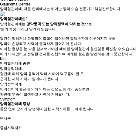
The One Retinal/
Glaucoma Center
망막혈관폐쇄, 더원 안과에서는 뛰어난 망막 수술 전문가가 책임진료합니다.
망막혈관폐쇄
란?
망막혈관폐쇄는
망막동맥 또는 망막정맥이 막히는 것
으로
‘눈의 중풍’이라고 알려져 있습니다.
혈관이 막히거나 파열되어 출혈이 일어나면 혈액순환이 이루어지지 못해
망막이 손상되고 시력이 급격하게 떨어지게 됩니다.
이러한 현상은 눈 속을 살펴보아야만 폐쇄된 망막혈관이 원인임을 확진할 수 있습니다
따라서 다양하고 정밀한 검사를 진행하여 폐쇄된 혈관을 발견하는 것이 중요합니다.
Kind
망막혈관폐쇄
종류
망막동맥폐쇄
혈전에 의해 망막 동맥이 막혀 시야에 먹구름이 낀 듯
급격한 시력 저하가 일어나게 됩니다.
망막정맥폐쇄
망막정맥이 혈전에 의해 막히는 것으로 망막의 중심부인
황반에 부종이 발생하고 시력이 저하됩니다.
Symptom
망막혈관폐쇄 증상
통증 없이 갑자기 발생하며 심한 시력저하를 느끼게 됩니다.
변시증
중심시력저하