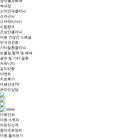
망막혈관폐쇄
녹내장
소아안과클리닉
소아근시
소아약시사시
드림렌즈
건성안클리닉
더원 건성안 스페셜
안구건조증
기타질환클리닉
눈물길 협착 및 폐쇄
결막 및 기타 질환
커뮤니티
공지사항
이벤트
치료후기
더원안과TV
온라인상담
close
더원안과
더원 스토리
의료진소개
첨단의료장비
더원 둘러보기