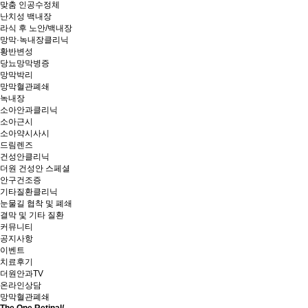
맞춤 인공수정체
난치성 백내장
라식 후 노안/백내장
망막·녹내장클리닉
황반변성
당뇨망막병증
망막박리
망막혈관폐쇄
녹내장
소아안과클리닉
소아근시
소아약시사시
드림렌즈
건성안클리닉
더원 건성안 스페셜
안구건조증
기타질환클리닉
눈물길 협착 및 폐쇄
결막 및 기타 질환
커뮤니티
공지사항
이벤트
치료후기
더원안과TV
온라인상담
망막혈관폐쇄