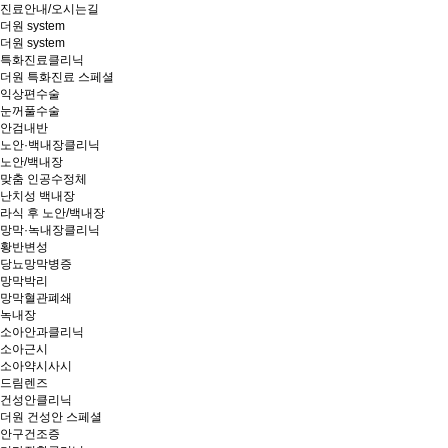
진료안내/오시는길
더원 system
더원 system
특화진료클리닉
더원 특화진료 스페셜
익상편수술
눈꺼풀수술
안검내반
노안·백내장클리닉
노안/백내장
맞춤 인공수정체
난치성 백내장
라식 후 노안/백내장
망막·녹내장클리닉
황반변성
당뇨망막병증
망막박리
망막혈관폐쇄
녹내장
소아안과클리닉
소아근시
소아약시사시
드림렌즈
건성안클리닉
더원 건성안 스페셜
안구건조증