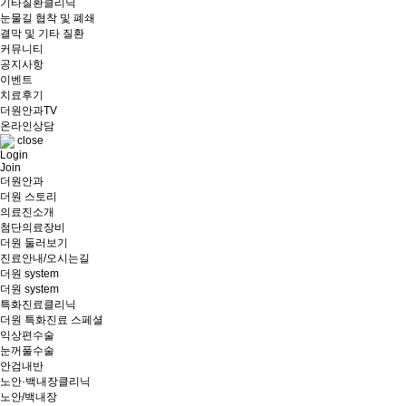
기타질환클리닉
눈물길 협착 및 폐쇄
결막 및 기타 질환
커뮤니티
공지사항
이벤트
치료후기
더원안과TV
온라인상담
close
Login
Join
더원안과
더원 스토리
의료진소개
첨단의료장비
더원 둘러보기
진료안내/오시는길
더원 system
더원 system
특화진료클리닉
더원 특화진료 스페셜
익상편수술
눈꺼풀수술
안검내반
노안·백내장클리닉
노안/백내장