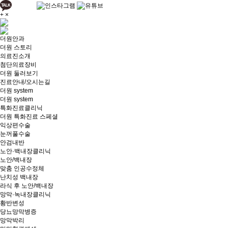
+
×
더원안과
더원 스토리
의료진소개
첨단의료장비
더원 둘러보기
진료안내/오시는길
더원 system
더원 system
특화진료클리닉
더원 특화진료 스페셜
익상편수술
눈꺼풀수술
안검내반
노안·백내장클리닉
노안/백내장
맞춤 인공수정체
난치성 백내장
라식 후 노안/백내장
망막·녹내장클리닉
황반변성
당뇨망막병증
망막박리